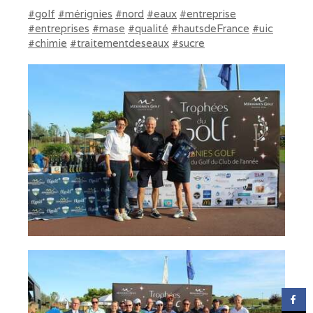
#golf
#mérignies
#nord
#eaux
#entreprise
#entreprises
#mase
#qualité
#hautsdeFrance
#uic
#chimie
#traitementdeseaux
#sucre