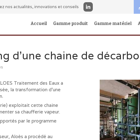
ez nos actualités, innovations et conseils
Accueil
Gamme produit
Gamme matériel
g d'une chaine de décarbo
ès
ALOES Traitement des Eaux a
ssée, la transformation d'une
n.
rie) exploitait cette chaine
menter sa chaufferie vapeur.
upportés par le programme
seur, Aloès a procédé au